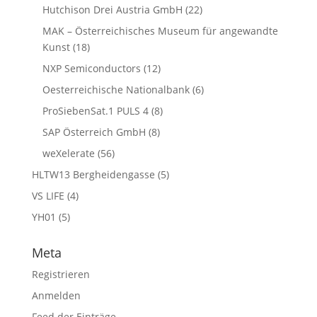
Hutchison Drei Austria GmbH
(22)
MAK – Österreichisches Museum für angewandte
Kunst
(18)
NXP Semiconductors
(12)
Oesterreichische Nationalbank
(6)
ProSiebenSat.1 PULS 4
(8)
SAP Österreich GmbH
(8)
weXelerate
(56)
HLTW13 Bergheidengasse
(5)
VS LIFE
(4)
YH01
(5)
Meta
Registrieren
Anmelden
Feed der Einträge