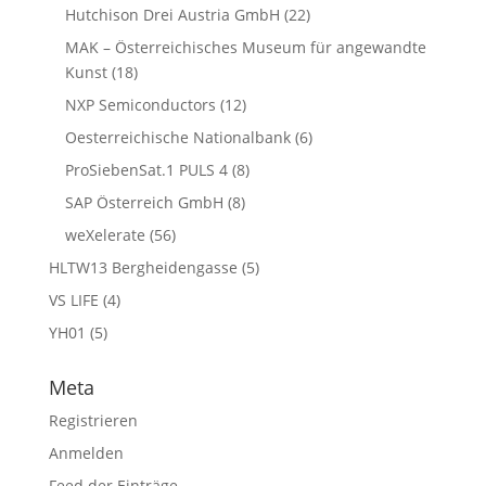
Hutchison Drei Austria GmbH
(22)
MAK – Österreichisches Museum für angewandte
Kunst
(18)
NXP Semiconductors
(12)
Oesterreichische Nationalbank
(6)
ProSiebenSat.1 PULS 4
(8)
SAP Österreich GmbH
(8)
weXelerate
(56)
HLTW13 Bergheidengasse
(5)
VS LIFE
(4)
YH01
(5)
Meta
Registrieren
Anmelden
Feed der Einträge