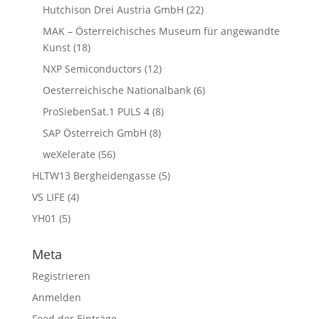
Hutchison Drei Austria GmbH
(22)
MAK – Österreichisches Museum für angewandte
Kunst
(18)
NXP Semiconductors
(12)
Oesterreichische Nationalbank
(6)
ProSiebenSat.1 PULS 4
(8)
SAP Österreich GmbH
(8)
weXelerate
(56)
HLTW13 Bergheidengasse
(5)
VS LIFE
(4)
YH01
(5)
Meta
Registrieren
Anmelden
Feed der Einträge