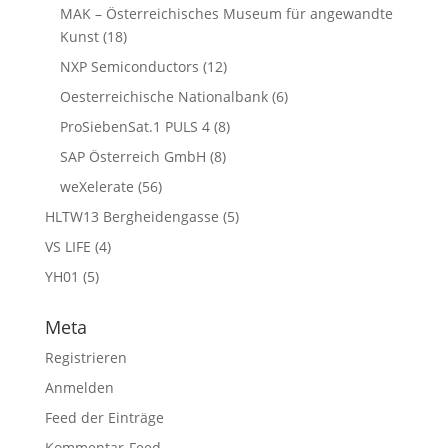
MAK – Österreichisches Museum für angewandte
Kunst
(18)
NXP Semiconductors
(12)
Oesterreichische Nationalbank
(6)
ProSiebenSat.1 PULS 4
(8)
SAP Österreich GmbH
(8)
weXelerate
(56)
HLTW13 Bergheidengasse
(5)
VS LIFE
(4)
YH01
(5)
Meta
Registrieren
Anmelden
Feed der Einträge
Kommentar-Feed