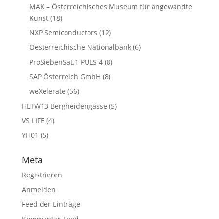
MAK – Österreichisches Museum für angewandte
Kunst
(18)
NXP Semiconductors
(12)
Oesterreichische Nationalbank
(6)
ProSiebenSat.1 PULS 4
(8)
SAP Österreich GmbH
(8)
weXelerate
(56)
HLTW13 Bergheidengasse
(5)
VS LIFE
(4)
YH01
(5)
Meta
Registrieren
Anmelden
Feed der Einträge
Kommentar-Feed