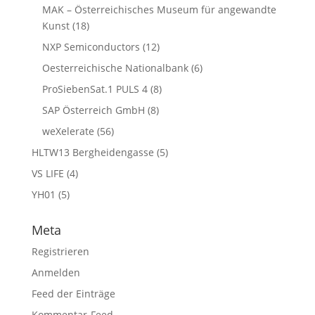
MAK – Österreichisches Museum für angewandte
Kunst
(18)
NXP Semiconductors
(12)
Oesterreichische Nationalbank
(6)
ProSiebenSat.1 PULS 4
(8)
SAP Österreich GmbH
(8)
weXelerate
(56)
HLTW13 Bergheidengasse
(5)
VS LIFE
(4)
YH01
(5)
Meta
Registrieren
Anmelden
Feed der Einträge
Kommentar-Feed