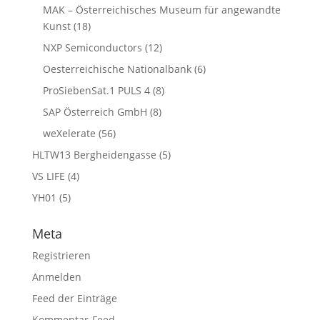
MAK – Österreichisches Museum für angewandte
Kunst
(18)
NXP Semiconductors
(12)
Oesterreichische Nationalbank
(6)
ProSiebenSat.1 PULS 4
(8)
SAP Österreich GmbH
(8)
weXelerate
(56)
HLTW13 Bergheidengasse
(5)
VS LIFE
(4)
YH01
(5)
Meta
Registrieren
Anmelden
Feed der Einträge
Kommentar-Feed