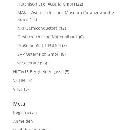
Hutchison Drei Austria GmbH
(22)
MAK – Österreichisches Museum für angewandte
Kunst
(18)
NXP Semiconductors
(12)
Oesterreichische Nationalbank
(6)
ProSiebenSat.1 PULS 4
(8)
SAP Österreich GmbH
(8)
weXelerate
(56)
HLTW13 Bergheidengasse
(5)
VS LIFE
(4)
YH01
(5)
Meta
Registrieren
Anmelden
Feed der Einträge