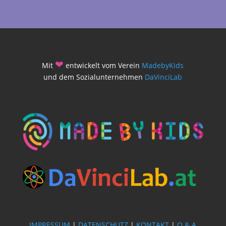
❤
Mit
entwickelt vom Verein
MadebyKids
und dem Sozialunternehmen
DaVinciLab
IMPRESSUM
|
DATENSCHUTZ
|
KONTAKT
|
Q & A