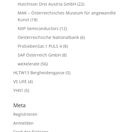
Hutchison Drei Austria GmbH
(22)
MAK – Österreichisches Museum für angewandte
Kunst
(18)
NXP Semiconductors
(12)
Oesterreichische Nationalbank
(6)
ProSiebenSat.1 PULS 4
(8)
SAP Österreich GmbH
(8)
weXelerate
(56)
HLTW13 Bergheidengasse
(5)
VS LIFE
(4)
YH01
(5)
Meta
Registrieren
Anmelden
Feed der Einträge