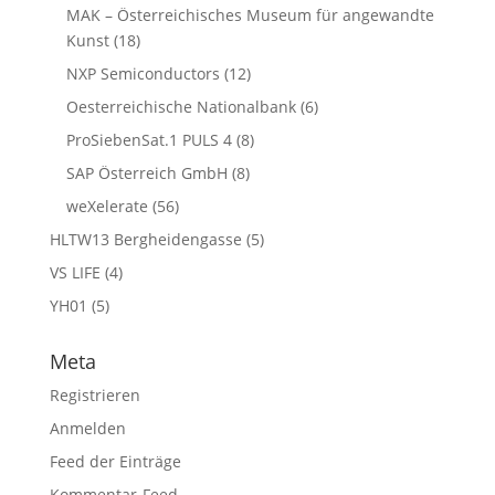
MAK – Österreichisches Museum für angewandte
Kunst
(18)
NXP Semiconductors
(12)
Oesterreichische Nationalbank
(6)
ProSiebenSat.1 PULS 4
(8)
SAP Österreich GmbH
(8)
weXelerate
(56)
HLTW13 Bergheidengasse
(5)
VS LIFE
(4)
YH01
(5)
Meta
Registrieren
Anmelden
Feed der Einträge
Kommentar-Feed