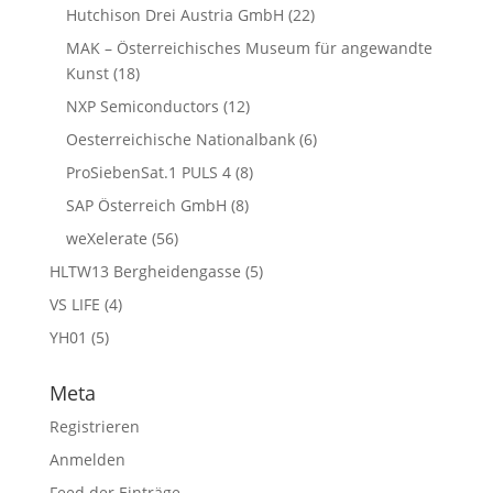
Hutchison Drei Austria GmbH
(22)
MAK – Österreichisches Museum für angewandte
Kunst
(18)
NXP Semiconductors
(12)
Oesterreichische Nationalbank
(6)
ProSiebenSat.1 PULS 4
(8)
SAP Österreich GmbH
(8)
weXelerate
(56)
HLTW13 Bergheidengasse
(5)
VS LIFE
(4)
YH01
(5)
Meta
Registrieren
Anmelden
Feed der Einträge