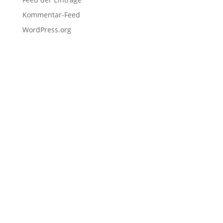
Kommentar-Feed
WordPress.org
Navigation
Home
Schulen
Unternehmen
EDU Resources
Anmeldung
Projekteinreichung
Hackathons