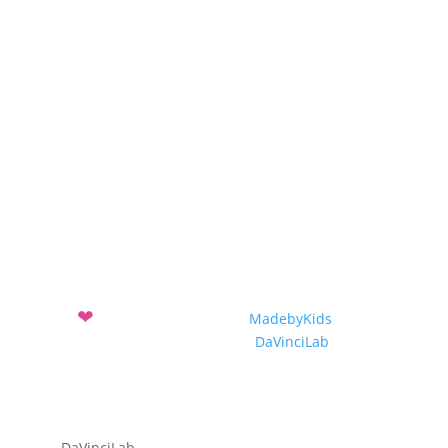
Projekte
Projekteinreichung
Projekte 2019-2020
Projekte 2018-2019
Projekte 2017-2018
❤
Mit
entwickelt vom Verein
MadebyKids
und dem
Sozialunternehmen
DaVinciLab