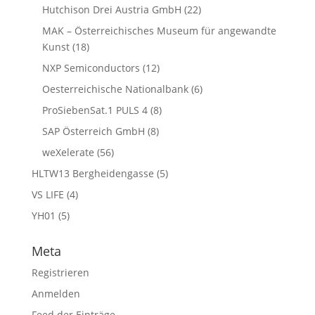
Hutchison Drei Austria GmbH
(22)
MAK – Österreichisches Museum für angewandte
Kunst
(18)
NXP Semiconductors
(12)
Oesterreichische Nationalbank
(6)
ProSiebenSat.1 PULS 4
(8)
SAP Österreich GmbH
(8)
weXelerate
(56)
HLTW13 Bergheidengasse
(5)
VS LIFE
(4)
YH01
(5)
Meta
Registrieren
Anmelden
Feed der Einträge