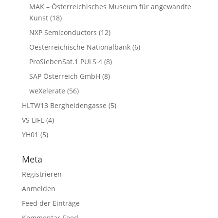
MAK – Österreichisches Museum für angewandte
Kunst
(18)
NXP Semiconductors
(12)
Oesterreichische Nationalbank
(6)
ProSiebenSat.1 PULS 4
(8)
SAP Österreich GmbH
(8)
weXelerate
(56)
HLTW13 Bergheidengasse
(5)
VS LIFE
(4)
YH01
(5)
Meta
Registrieren
Anmelden
Feed der Einträge
Kommentar-Feed