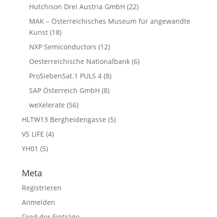
Hutchison Drei Austria GmbH
(22)
MAK – Österreichisches Museum für angewandte
Kunst
(18)
NXP Semiconductors
(12)
Oesterreichische Nationalbank
(6)
ProSiebenSat.1 PULS 4
(8)
SAP Österreich GmbH
(8)
weXelerate
(56)
HLTW13 Bergheidengasse
(5)
VS LIFE
(4)
YH01
(5)
Meta
Registrieren
Anmelden
Feed der Einträge