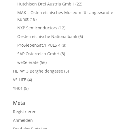
Hutchison Drei Austria GmbH
(22)
MAK – Österreichisches Museum für angewandte
Kunst
(18)
NXP Semiconductors
(12)
Oesterreichische Nationalbank
(6)
ProSiebenSat.1 PULS 4
(8)
SAP Österreich GmbH
(8)
weXelerate
(56)
HLTW13 Bergheidengasse
(5)
VS LIFE
(4)
YH01
(5)
Meta
Registrieren
Anmelden
Feed der Einträge