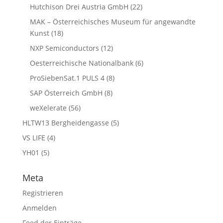
Hutchison Drei Austria GmbH
(22)
MAK – Österreichisches Museum für angewandte
Kunst
(18)
NXP Semiconductors
(12)
Oesterreichische Nationalbank
(6)
ProSiebenSat.1 PULS 4
(8)
SAP Österreich GmbH
(8)
weXelerate
(56)
HLTW13 Bergheidengasse
(5)
VS LIFE
(4)
YH01
(5)
Meta
Registrieren
Anmelden
Feed der Einträge