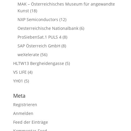
MAK – Österreichisches Museum für angewandte
Kunst
(18)
NXP Semiconductors
(12)
Oesterreichische Nationalbank
(6)
ProSiebenSat.1 PULS 4
(8)
SAP Österreich GmbH
(8)
weXelerate
(56)
HLTW13 Bergheidengasse
(5)
VS LIFE
(4)
YH01
(5)
Meta
Registrieren
Anmelden
Feed der Einträge
Kommentar-Feed