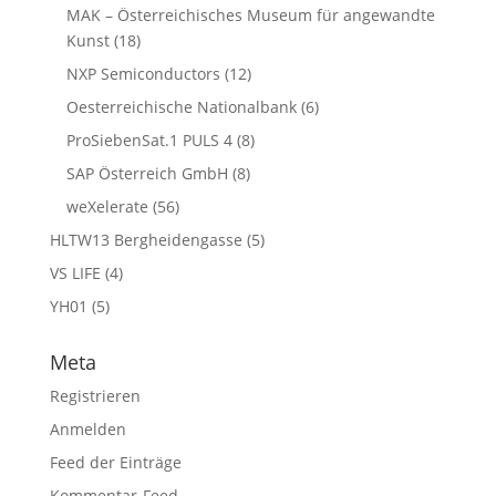
MAK – Österreichisches Museum für angewandte
Kunst
(18)
NXP Semiconductors
(12)
Oesterreichische Nationalbank
(6)
ProSiebenSat.1 PULS 4
(8)
SAP Österreich GmbH
(8)
weXelerate
(56)
HLTW13 Bergheidengasse
(5)
VS LIFE
(4)
YH01
(5)
Meta
Registrieren
Anmelden
Feed der Einträge
Kommentar-Feed