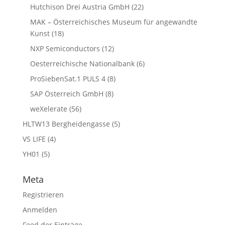
Hutchison Drei Austria GmbH
(22)
MAK – Österreichisches Museum für angewandte
Kunst
(18)
NXP Semiconductors
(12)
Oesterreichische Nationalbank
(6)
ProSiebenSat.1 PULS 4
(8)
SAP Österreich GmbH
(8)
weXelerate
(56)
HLTW13 Bergheidengasse
(5)
VS LIFE
(4)
YH01
(5)
Meta
Registrieren
Anmelden
Feed der Einträge