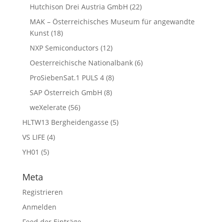
Hutchison Drei Austria GmbH
(22)
MAK – Österreichisches Museum für angewandte
Kunst
(18)
NXP Semiconductors
(12)
Oesterreichische Nationalbank
(6)
ProSiebenSat.1 PULS 4
(8)
SAP Österreich GmbH
(8)
weXelerate
(56)
HLTW13 Bergheidengasse
(5)
VS LIFE
(4)
YH01
(5)
Meta
Registrieren
Anmelden
Feed der Einträge