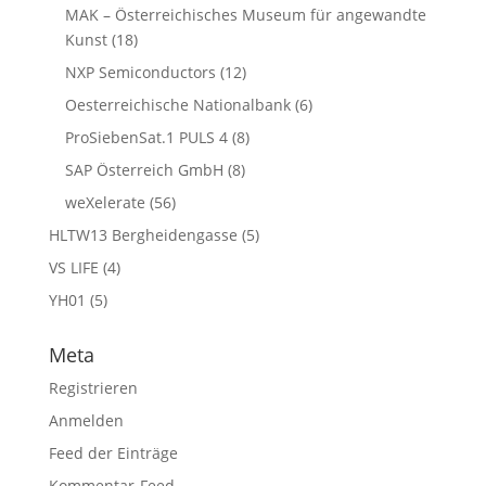
MAK – Österreichisches Museum für angewandte
Kunst
(18)
NXP Semiconductors
(12)
Oesterreichische Nationalbank
(6)
ProSiebenSat.1 PULS 4
(8)
SAP Österreich GmbH
(8)
weXelerate
(56)
HLTW13 Bergheidengasse
(5)
VS LIFE
(4)
YH01
(5)
Meta
Registrieren
Anmelden
Feed der Einträge
Kommentar-Feed