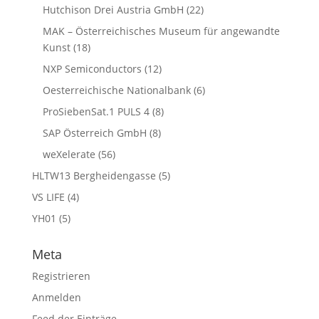
Hutchison Drei Austria GmbH
(22)
MAK – Österreichisches Museum für angewandte
Kunst
(18)
NXP Semiconductors
(12)
Oesterreichische Nationalbank
(6)
ProSiebenSat.1 PULS 4
(8)
SAP Österreich GmbH
(8)
weXelerate
(56)
HLTW13 Bergheidengasse
(5)
VS LIFE
(4)
YH01
(5)
Meta
Registrieren
Anmelden
Feed der Einträge