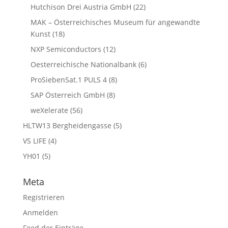
Hutchison Drei Austria GmbH
(22)
MAK – Österreichisches Museum für angewandte
Kunst
(18)
NXP Semiconductors
(12)
Oesterreichische Nationalbank
(6)
ProSiebenSat.1 PULS 4
(8)
SAP Österreich GmbH
(8)
weXelerate
(56)
HLTW13 Bergheidengasse
(5)
VS LIFE
(4)
YH01
(5)
Meta
Registrieren
Anmelden
Feed der Einträge