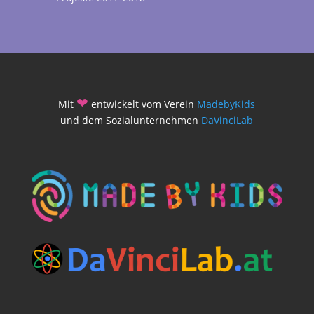
❤
Mit
entwickelt vom Verein
MadebyKids
und dem Sozialunternehmen
DaVinciLab