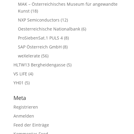
MAK – Österreichisches Museum für angewandte
Kunst
(18)
NXP Semiconductors
(12)
Oesterreichische Nationalbank
(6)
ProSiebenSat.1 PULS 4
(8)
SAP Österreich GmbH
(8)
weXelerate
(56)
HLTW13 Bergheidengasse
(5)
VS LIFE
(4)
YH01
(5)
Meta
Registrieren
Anmelden
Feed der Einträge
Kommentar-Feed