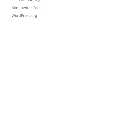
Kommentar-Feed
WordPress.org
Navigation
Home
Schulen
Unternehmen
EDU Resources
Anmeldung
Projekteinreichung
Hackathons