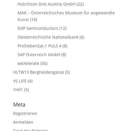
Hutchison Drei Austria GmbH
(22)
MAK – Österreichisches Museum für angewandte
Kunst
(18)
NXP Semiconductors
(12)
Oesterreichische Nationalbank
(6)
ProSiebenSat.1 PULS 4
(8)
SAP Österreich GmbH
(8)
weXelerate
(56)
HLTW13 Bergheidengasse
(5)
VS LIFE
(4)
YH01
(5)
Meta
Registrieren
Anmelden
Feed der Einträge