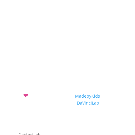
Projekte
Projekteinreichung
Projekte 2019-2020
Projekte 2018-2019
Projekte 2017-2018
❤
Mit
entwickelt vom Verein
MadebyKids
und dem
Sozialunternehmen
DaVinciLab