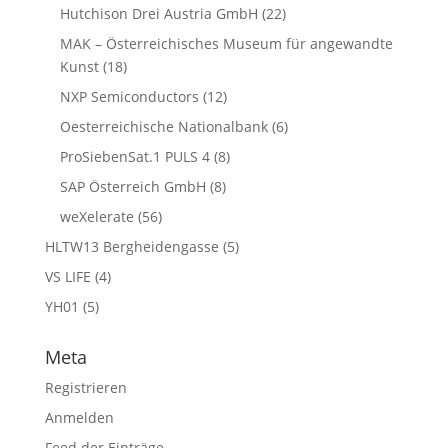
Hutchison Drei Austria GmbH
(22)
MAK – Österreichisches Museum für angewandte
Kunst
(18)
NXP Semiconductors
(12)
Oesterreichische Nationalbank
(6)
ProSiebenSat.1 PULS 4
(8)
SAP Österreich GmbH
(8)
weXelerate
(56)
HLTW13 Bergheidengasse
(5)
VS LIFE
(4)
YH01
(5)
Meta
Registrieren
Anmelden
Feed der Einträge