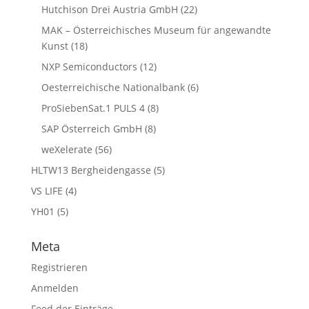
Hutchison Drei Austria GmbH
(22)
MAK – Österreichisches Museum für angewandte
Kunst
(18)
NXP Semiconductors
(12)
Oesterreichische Nationalbank
(6)
ProSiebenSat.1 PULS 4
(8)
SAP Österreich GmbH
(8)
weXelerate
(56)
HLTW13 Bergheidengasse
(5)
VS LIFE
(4)
YH01
(5)
Meta
Registrieren
Anmelden
Feed der Einträge