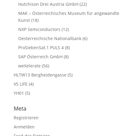
Hutchison Drei Austria GmbH
(22)
MAK – Österreichisches Museum für angewandte
Kunst
(18)
NXP Semiconductors
(12)
Oesterreichische Nationalbank
(6)
ProSiebenSat.1 PULS 4
(8)
SAP Österreich GmbH
(8)
weXelerate
(56)
HLTW13 Bergheidengasse
(5)
VS LIFE
(4)
YH01
(5)
Meta
Registrieren
Anmelden
Feed der Einträge