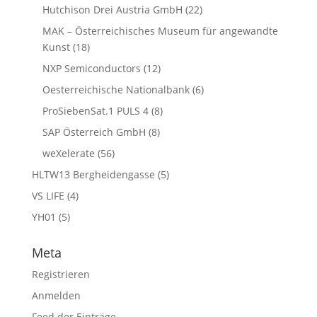
Hutchison Drei Austria GmbH
(22)
MAK – Österreichisches Museum für angewandte
Kunst
(18)
NXP Semiconductors
(12)
Oesterreichische Nationalbank
(6)
ProSiebenSat.1 PULS 4
(8)
SAP Österreich GmbH
(8)
weXelerate
(56)
HLTW13 Bergheidengasse
(5)
VS LIFE
(4)
YH01
(5)
Meta
Registrieren
Anmelden
Feed der Einträge