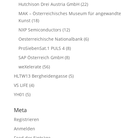
Hutchison Drei Austria GmbH
(22)
MAK – Österreichisches Museum für angewandte
Kunst
(18)
NXP Semiconductors
(12)
Oesterreichische Nationalbank
(6)
ProSiebenSat.1 PULS 4
(8)
SAP Österreich GmbH
(8)
weXelerate
(56)
HLTW13 Bergheidengasse
(5)
VS LIFE
(4)
YH01
(5)
Meta
Registrieren
Anmelden
Feed der Einträge