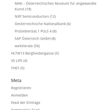
MAK – Österreichisches Museum für angewandte
Kunst
(18)
NXP Semiconductors
(12)
Oesterreichische Nationalbank
(6)
ProSiebenSat.1 PULS 4
(8)
SAP Österreich GmbH
(8)
weXelerate
(56)
HLTW13 Bergheidengasse
(5)
VS LIFE
(4)
YH01
(5)
Meta
Registrieren
Anmelden
Feed der Einträge
Kommentar-Feed