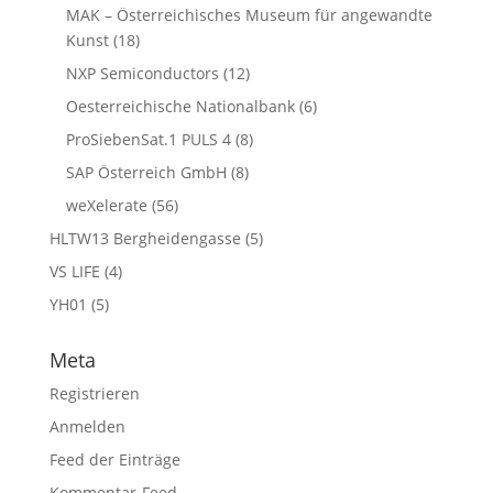
MAK – Österreichisches Museum für angewandte
Kunst
(18)
NXP Semiconductors
(12)
Oesterreichische Nationalbank
(6)
ProSiebenSat.1 PULS 4
(8)
SAP Österreich GmbH
(8)
weXelerate
(56)
HLTW13 Bergheidengasse
(5)
VS LIFE
(4)
YH01
(5)
Meta
Registrieren
Anmelden
Feed der Einträge
Kommentar-Feed