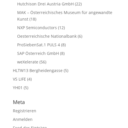
Hutchison Drei Austria GmbH
(22)
MAK – Österreichisches Museum für angewandte
Kunst
(18)
NXP Semiconductors
(12)
Oesterreichische Nationalbank
(6)
ProSiebenSat.1 PULS 4
(8)
SAP Österreich GmbH
(8)
weXelerate
(56)
HLTW13 Bergheidengasse
(5)
VS LIFE
(4)
YH01
(5)
Meta
Registrieren
Anmelden
Feed der Einträge