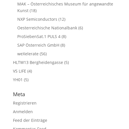
MAK – Österreichisches Museum für angewandte
Kunst
(18)
NXP Semiconductors
(12)
Oesterreichische Nationalbank
(6)
ProSiebenSat.1 PULS 4
(8)
SAP Österreich GmbH
(8)
weXelerate
(56)
HLTW13 Bergheidengasse
(5)
VS LIFE
(4)
YH01
(5)
Meta
Registrieren
Anmelden
Feed der Einträge
Kommentar-Feed