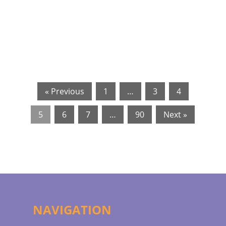
« Previous
1
…
3
4
5
6
7
…
90
Next »
NAVIGATION