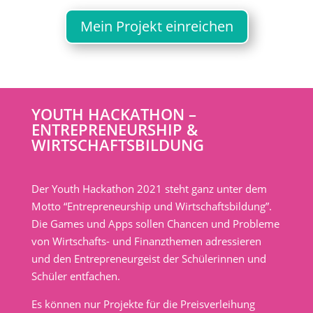
Mein Projekt einreichen
YOUTH HACKATHON –
ENTREPRENEURSHIP &
WIRTSCHAFTSBILDUNG
Der Youth Hackathon 2021 steht ganz unter dem
Motto “Entrepreneurship und Wirtschaftsbildung”.
Die Games und Apps sollen Chancen und Probleme
von Wirtschafts- und Finanzthemen adressieren
und den Entrepreneurgeist der Schülerinnen und
Schüler entfachen.
Es können nur Projekte für die Preisverleihung