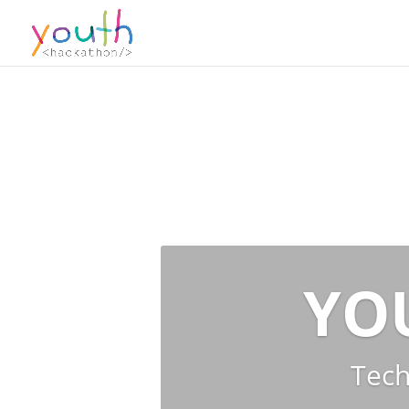
YO
Tech