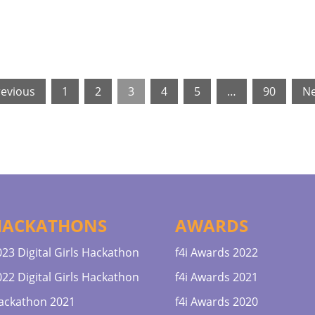
revious
1
2
3
4
5
…
90
Ne
HACKATHONS
AWARDS
023 Digital Girls Hackathon
f4i Awards 2022
022 Digital Girls Hackathon
f4i Awards 2021
ackathon 2021
f4i Awards 2020