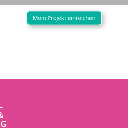
Mein Projekt einreichen
–
&
NG