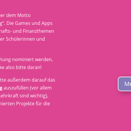
ter dem Motto
ng”. Die Games und Apps
hafts- und Finanzthemen
der Schülerinnen und
eihung nominiert werden,
e also bitte daran!
bitte außerdem darauf das
Me
ig
auszufüllen (vor allem
hrkraft sind wichtig),
erten Projekte für die