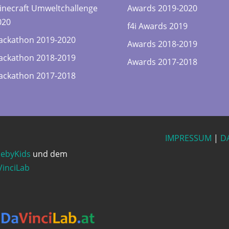
inecraft Umweltchallenge
Awards 2019-2020
020
f4i Awards 2019
ackathon 2019-2020
Awards 2018-2019
ackathon 2018-2019
Awards 2017-2018
ackathon 2017-2018
IMPRESSUM
|
D
ebyKids
und dem
inciLab