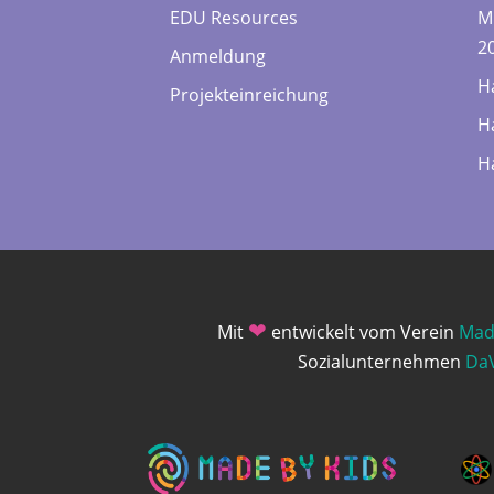
EDU Resources
M
2
Anmeldung
H
Projekteinreichung
H
H
❤
Mit
entwickelt vom Verein
Mad
Sozialunternehmen
DaV