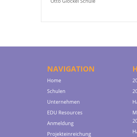
Otto Glöckel Schule
NAVIGATION
Home
2
Schulen
2
Unternehmen
H
EDU Resources
M
2
Anmeldung
H
Projekteinreichung