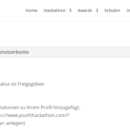
Home
Hackathon
Awards
Schulen
U
enutzerkonto
atus ist Freigegeben
mationen zu ihrem Profil hinzugefügt.
tps://www.youthhackathon.com/?
/a> anlegen)