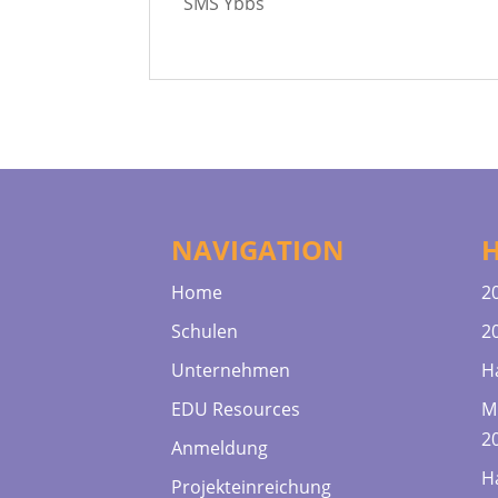
SMS Ybbs
NAVIGATION
Home
2
Schulen
2
Unternehmen
H
EDU Resources
M
2
Anmeldung
H
Projekteinreichung