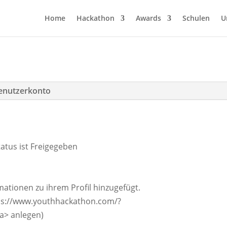
Home
Hackathon
Awards
Schulen
U
enutzerkonto
atus ist Freigegeben
mationen zu ihrem Profil hinzugefügt.
tps://www.youthhackathon.com/?
/a> anlegen)