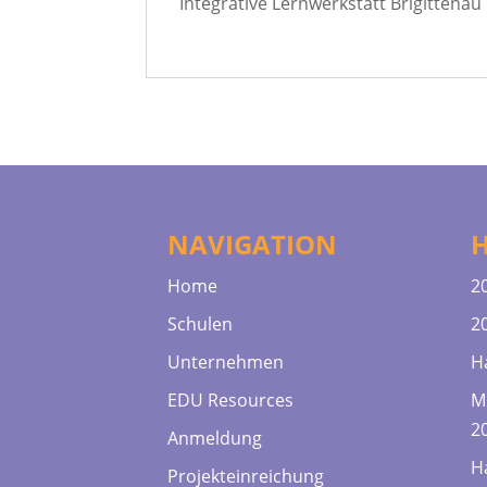
Integrative Lernwerkstatt Brigittenau
NAVIGATION
Home
2
Schulen
2
Unternehmen
H
EDU Resources
M
2
Anmeldung
H
Projekteinreichung