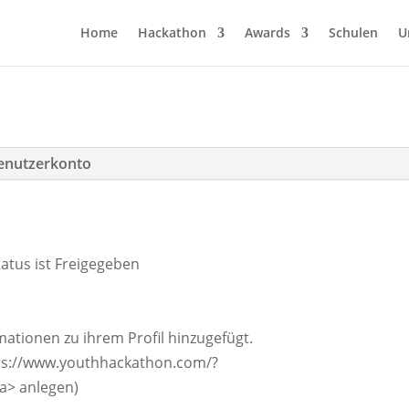
Home
Hackathon
Awards
Schulen
U
enutzerkonto
atus ist Freigegeben
mationen zu ihrem Profil hinzugefügt.
tps://www.youthhackathon.com/?
/a> anlegen)