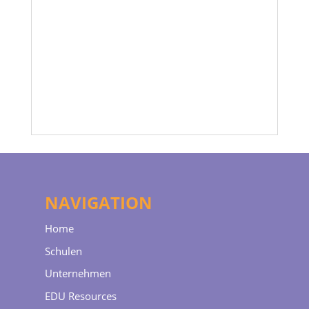
/?page_id=6597"
target="_blank">hier</a> anlegen)
BHAKWIEN22
NAVIGATION
Home
Schulen
Unternehmen
EDU Resources