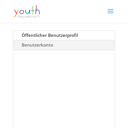
Öffentlicher Benutzerprofil
Benutzerkonto
Martin
Satzl
Über
Beiträge
Schule auswählen (oder <a
href="https://www.youthhackathon.com