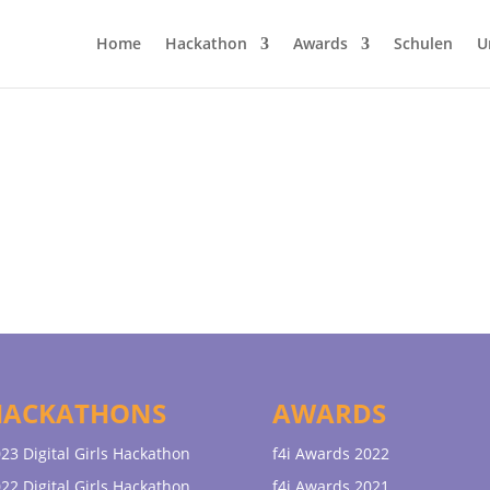
Home
Hackathon
Awards
Schulen
U
HACKATHONS
AWARDS
23 Digital Girls Hackathon
f4i Awards 2022
22 Digital Girls Hackathon
f4i Awards 2021