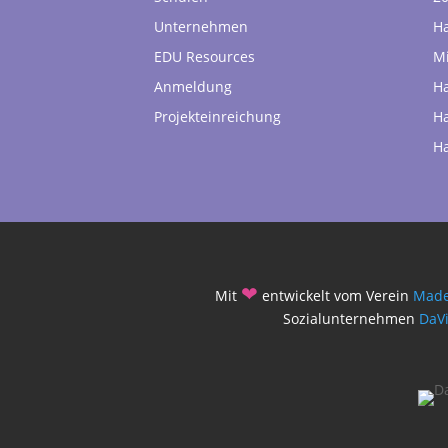
Unternehmen
H
EDU Resources
Mi
Anmeldung
H
Projekteinreichung
H
H
❤
Mit
entwickelt vom Verein
Made
Sozialunternehmen
DaV