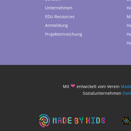
Unternehmen
H
EDU Resources
Mi
Anmeldung
H
Projekteinreichung
H
H
❤
Mit
entwickelt vom Verein
Made
Sozialunternehmen
DaV