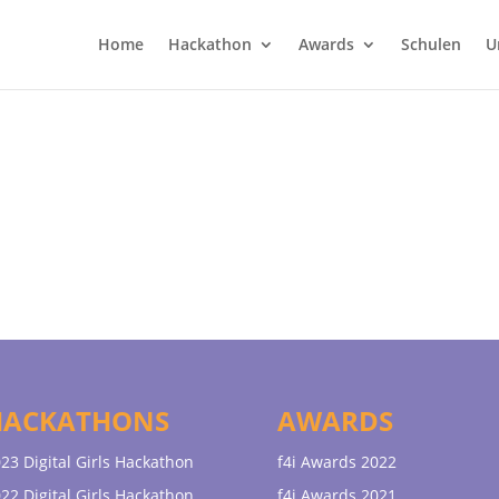
Home
Hackathon
Awards
Schulen
U
HACKATHONS
AWARDS
23 Digital Girls Hackathon
f4i Awards 2022
22 Digital Girls Hackathon
f4i Awards 2021