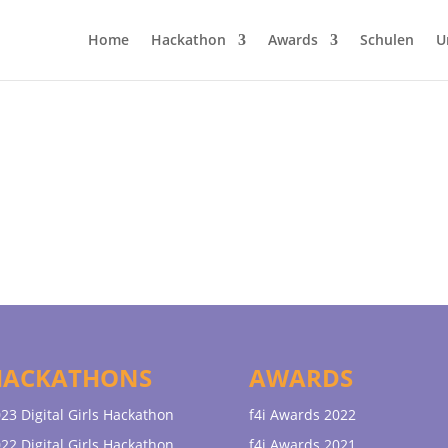
Home
Hackathon
Awards
Schulen
U
HACKATHONS
AWARDS
23 Digital Girls Hackathon
f4i Awards 2022
22 Digital Girls Hackathon
f4i Awards 2021