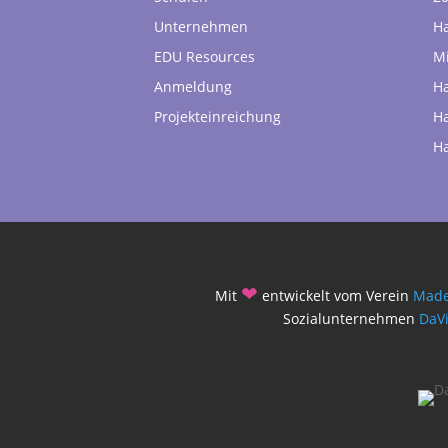
Unternehmen
H
EDU Resources
Mi
Anmeldung
H
Projekteinreichung
H
H
❤
Mit
entwickelt vom Verein
Made
Sozialunternehmen
DaV