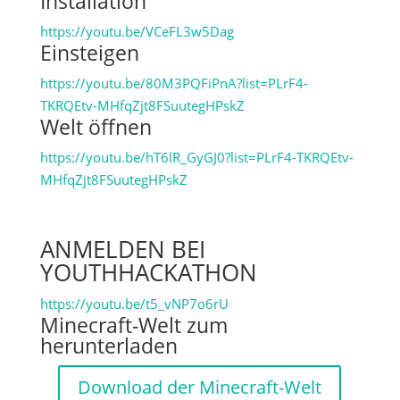
Installation
https://youtu.be/VCeFL3w5Dag
Einsteigen
https://youtu.be/80M3PQFiPnA?list=PLrF4-
TKRQEtv-MHfqZjt8FSuutegHPskZ
Welt öffnen
https://youtu.be/hT6lR_GyGJ0?list=PLrF4-TKRQEtv-
MHfqZjt8FSuutegHPskZ
ANMELDEN BEI
YOUTHHACKATHON
https://youtu.be/t5_vNP7o6rU
Minecraft-Welt zum
herunterladen
Download der Minecraft-Welt