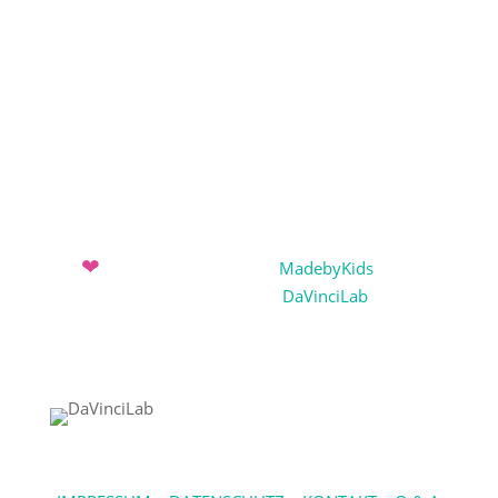
Projekteinreichung
Projekte 2019-2020
Projekte 2018-2019
Projekte 2017-2018
❤
Mit
entwickelt vom Verein
MadebyKids
und dem
Sozialunternehmen
DaVinciLab