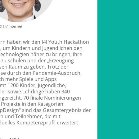
© fit4internet
n haben wir den f4i Youth Hackathon
n, um Kindern und Jugendlichen den
echnologien näher zu bringen, ihre
 zu schulen und der „Erzeugung
tiven Raum zu geben. Trotz der
sse durch den Pandemie-Ausbruch,
h mehr Spiele und Apps
t 1200 Kinder, Jugendliche,
ler sowie Lehrlinge haben 340
gereicht. 70 finale Nominierungen
Projekte in den Kategorien
pDesign“ sind das Gesamtergebnis der
n und Teilnehmer, die mit
iduelles Kompetenzprofil erweitert