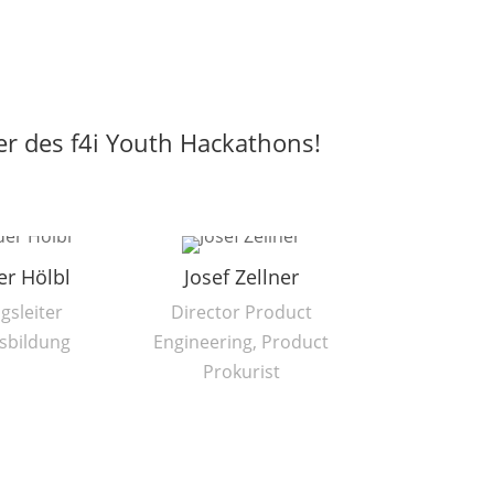
er des f4i Youth Hackathons!
er Hölbl
Josef Zellner
gsleiter
Director Product
sbildung
Engineering, Product
Prokurist