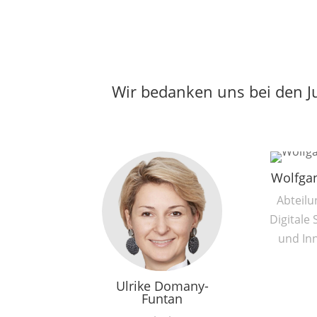
Wir bedanken uns bei den Ju
Wolfga
Abteilu
Digitale 
und In
Ulrike Domany-
Funtan