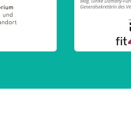
Mag. Ulrike Domany-Fun
Generalsekretärin des Ver