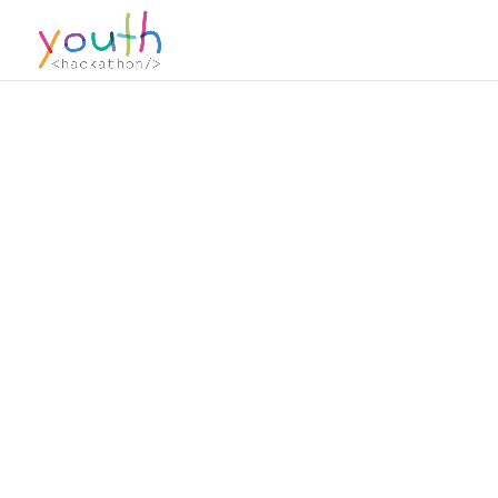
f4i YO
Der feierliche Projektabsc