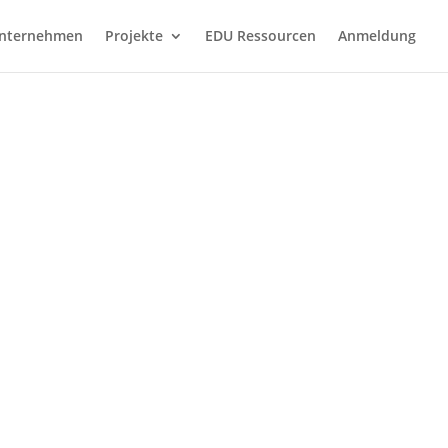
nternehmen
Projekte
EDU Ressourcen
Anmeldung
ON 2020
t dem Bundesministerium für