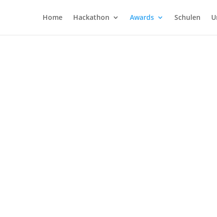
Home
Hackathon
Awards
Schulen
U
UTH HACKATH
hluss am 24. November 2020 als Online Event Live mi
Digitalisierung und Wirtschaftsstandort