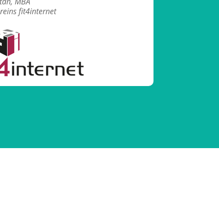
tan, MBA
eins fit4internet