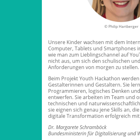
© Philip Hartberger
Unsere Kinder wachsen mit dem Interne
Computer, Tablets und Smartphones int
wie man zum Lieblingschannel auf YouT
nicht aus, um sich den schulischen und
Anforderungen von morgen zu stellen.
Beim Projekt Youth Hackathon werden d
Gestalterinnen und Gestaltern. Sie ler
Programmieren, logisches Denken und
entwerfen. Sie arbeiten im Team und or
technischen und naturwissenschaftlich
sie eignen sich genau jene Skills an, di
digitale Transformation erfolgreich mi
Dr. Margarete Schramböck
Bundesministerin für Digitalisierung und 