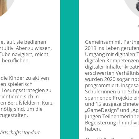
t auf, sie bedienen
Gemeinsam mit Partner
uitiv. Aber zu wissen,
2019 ins Leben gerufe
ube navigiert, reicht
Umgang mit digitalen T
 beruflichen
digitalen Kompetenzen
digitaler Inhalte“ krea
erschwerten Verhältni
ie Kinder zu aktiven
wurden 2020 sogar noc
nen spielerisch
programmiert. Insgesam
 Lösungsstrategien zu
Schülerinnen und Schü
ientieren sich in
spannende Projekte ein
en Berufsfeldern. Kurz,
und 15 ausgezeichnete 
e nötig sind, um die
„GameDesign“ und „Ap
tzugestalten.
jungen Teilnehmerinne
Begeisterung ihr indiv
haben.
Wirtschaftsstandort