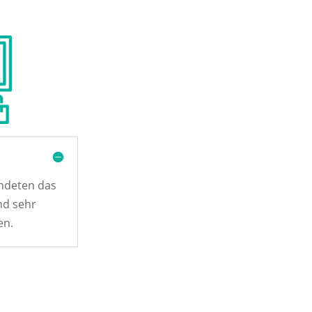
ndeten das
nd sehr
en.