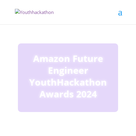
Amazon Future
Engineer
YouthHackathon
Awards 2024