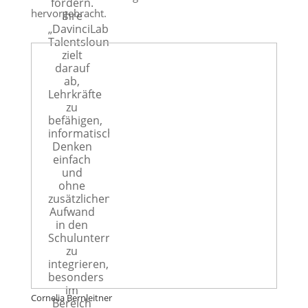
fördern.
hervorgebracht.
Ihre
„DavinciLab
Talentslounge“
zielt
darauf
ab,
Lehrkräfte
zu
befähigen,
informatisches
Denken
einfach
und
ohne
zusätzlichen
Aufwand
in den
Schulunterricht
zu
integrieren,
besonders
im
Cornelia Bernleitner
Bereich