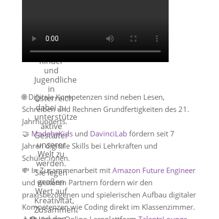
gemeinnütziger
Verein,
der sich
zum Ziel
gesetzt
hat, alle
Kinder
und
Jugendliche
in
🌐 Digitale Kompetenzen sind neben Lesen,
Österreich
dabei zu
Schreiben und Rechnen Grundfertigkeiten des 21.
unterstützen,
Jahrhunderts.
aktive
🤝
MadebyKids
und
DavinciLab
fördern seit 7
Gestalter
unserer
Jahren digitale Skills bei Lehrkräften und
Welt zu
Schüler:innen.
werden.
💸 In Zusammenarbeit mit
Amazon Future Engineer
Sie legen
großen
und weiteren Partnern fördern wir den
Wert auf
praxisbezogenen und spielerischen Aufbau digitaler
Kreativität,
Kompetenzen wie Coding direkt im Klassenzimmer.
Zusammenarbeit
und den