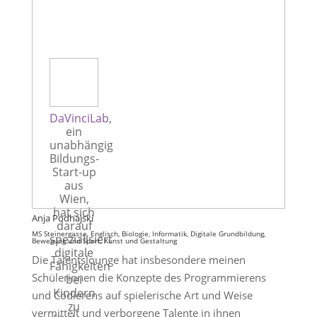
DaVinciLab
,
ein
unabhängiges
Bildungs-
Start-up
aus
Wien,
hat sich
Anja Podhajski
darauf
MS Steinergasse, Englisch, Biologie, Informatik, Digitale Grundbildung,
spezialisiert,
Bewegung und Sport, Kunst und Gestaltung
digitale
Die Talentslounge hat insbesondere meinen
Fähigkeiten
Schülerinnen die Konzepte des Programmierens
bei
Kindern
und Codierens auf spielerische Art und Weise
zu
vermittelt und verborgene Talente in ihnen