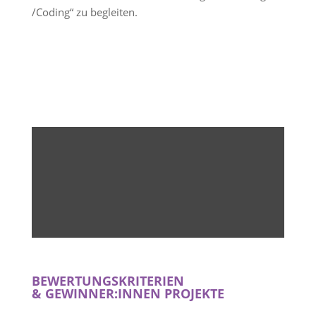
/Coding“ zu begleiten.
STIMMEN DER SCHÜLER:INNEN UND
LEHRKRÄFE
BEWERTUNGSKRITERIEN
&
GEWINNER:INNEN PROJEKTE