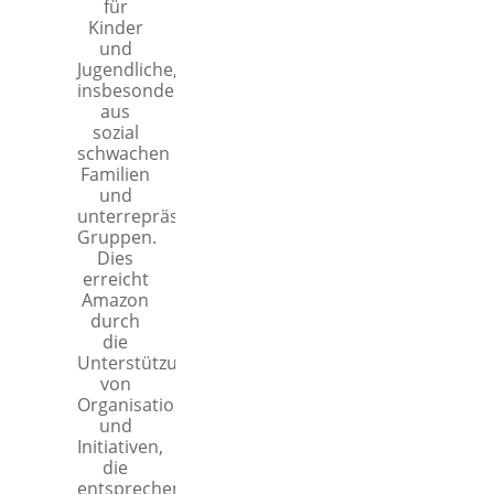
für
Kinder
und
Jugendliche,
insbesondere
aus
sozial
schwachen
Familien
und
unterrepräsentierten
Gruppen.
Dies
erreicht
Amazon
durch
die
Unterstützung
von
Organisationen
und
Initiativen,
die
entsprechende