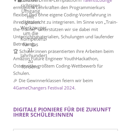
👩‍🏫 Unsere Online-Lernplattform
TalentsLounge
richtigen
ermöglicht Lehrkräften den Programmierkurs
Umgang
flexibel und ohne eigene Coding-Vorerfahrung in
mit
digitalen
ihren Unterricht zu integrieren. Im Sinne von „Train-
Werkzeugen,
the-Trainer“ unterstützen wir sie dabei mit
um die
Unterrichtsmaterialien, Schulungen und laufender
Kompetenzen
Betreuung.
für das
21.
🏆 Schüler:innen präsentierten ihre Arbeiten beim
Jahrhundert
Amazon Future Engineer YouthHackathon,
zu
Österreichs größtem Coding-Wettbewerb für
fördern.
Schulen.
🎉 Die Gewinnerklassen feiern wir beim
4GameChangers Festival 2024
.
DIGITALE PIONIERE FÜR DIE ZUKUNFT
IHRER SCHÜLER:INNEN