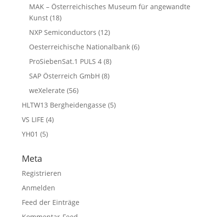
MAK – Österreichisches Museum für angewandte
Kunst
(18)
NXP Semiconductors
(12)
Oesterreichische Nationalbank
(6)
ProSiebenSat.1 PULS 4
(8)
SAP Österreich GmbH
(8)
weXelerate
(56)
HLTW13 Bergheidengasse
(5)
VS LIFE
(4)
YH01
(5)
Meta
Registrieren
Anmelden
Feed der Einträge
Kommentar-Feed