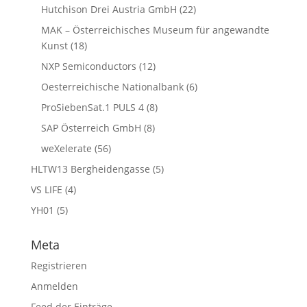
Hutchison Drei Austria GmbH
(22)
MAK – Österreichisches Museum für angewandte
Kunst
(18)
NXP Semiconductors
(12)
Oesterreichische Nationalbank
(6)
ProSiebenSat.1 PULS 4
(8)
SAP Österreich GmbH
(8)
weXelerate
(56)
HLTW13 Bergheidengasse
(5)
VS LIFE
(4)
YH01
(5)
Meta
Registrieren
Anmelden
Feed der Einträge